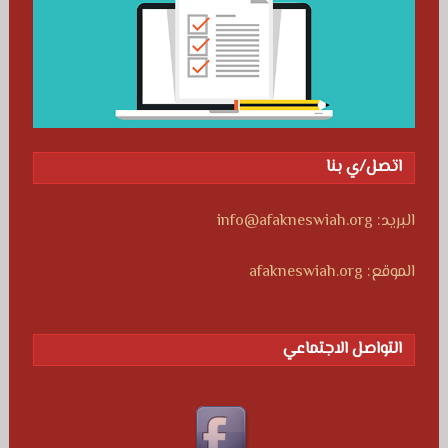
اتصل/ي بنا
البريد: info@afakneswiah.org
الموقع: afakneswiah.org
التواصل الاجتماعي