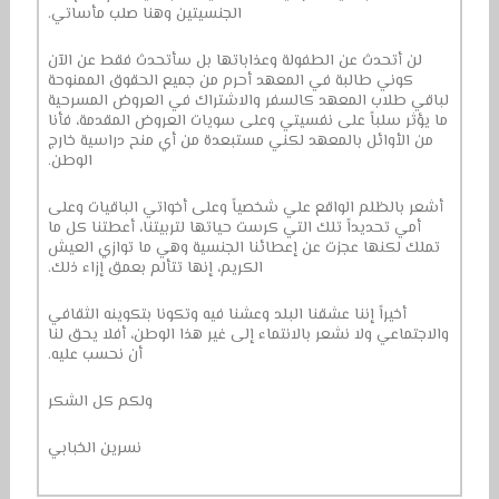
الجنسيتين وهنا صلب مأساتي.
لن أتحدث عن الطفولة وعذاباتها بل سأتحدث فقط عن الآن
كوني طالبة في المعهد أحرم من جميع الحقوق الممنوحة
لباقي طلاب المعهد كالسفر والاشتراك في العروض المسرحية
ما يؤثر سلباً على نفسيتي وعلى سويات العروض المقدمة، فأنا
من الأوائل بالمعهد لكني مستبعدة من أي منح دراسية خارج
الوطن.
أشعر بالظلم الواقع علي شخصياً وعلى أخواتي الباقيات وعلى
أمي تحديداً تلك التي كرست حياتها لتربيتنا، أعطتنا كل ما
تملك لكنها عجزت عن إعطائنا الجنسية وهي ما توازي العيش
الكريم، إنها تتألم بعمق إزاء ذلك.
أخيراً إننا عشقنا البلد وعشنا فيه وتكونا بتكوينه الثقافي
والاجتماعي ولا نشعر بالانتماء إلى غير هذا الوطن، أفلا يحق لنا
أن نحسب عليه.
ولكم كل الشكر
نسرين الخبابي