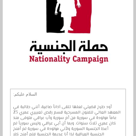
السلام عليكم:
أود طرح قضيتي لعلها تلقى آذاناً صاغية، أنني طالبة في
المعهد العالي للفنون المسرحية قسم رقص تعبيري عمري 23
عاماً مولودة في سورية من أم سورية وأب عراقي متوفى منذ
كان عمري ثلاث سنوات. وبما أن أبي عراقي وليس سورياً لم
أعط الجنسية السورية ولأني مولودة في سورية لم أمنح
الجنسية العراقية لذا أنا عديمة الجنسية فلم أمنح كلا