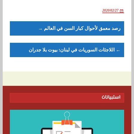
2020/02/27
Post
رصد معمق لأحوال كبار السن في العالم →
navigation
← اللاجئات السوريات في لبنان: بيوت بلا جدران
استبيانات