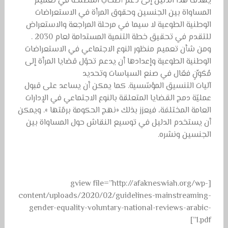
يهدف هذا الدليل إلى دعم أصحاب المصلحة في تعميم
المساواة بين الجنسين وحقوق المرأة في الاستعراضات
الوطنية الطوعية لا سيما في مرحلة المراجعة والاستعراض
للتقدم في تحقيق خطة التنمية المستدامة لعام 2030 .
ومن شأن تعميم منظور النوع الاجتماعي في الاستعراضات
الوطنية الطوعية وإعدادها أن يدعم تحوّل قضايا المرأة إلى
مُكَوِّنٍ فعّال في صنع السياسات وتحديد
آليات التنسيق المؤسّسية. كما يمكن أن يساعد على قبول
عمليّة دمج القضايا المتعلقة بالنوع الاجتماعي في الإدارات
العامة المختلفة، فيعزز بذلك «نهج الحكومة برمّتها ». ويمكن
أن يستخدم الدليل في توسيع النقاش حول المساواة بين
الجنسين ونشره.
[gview file=”http://afakneswiah.org/wp-
content/uploads/2020/02/guidelines-mainstreaming-
gender-equality-voluntary-national-reviews-arabic-
1.pdf”]