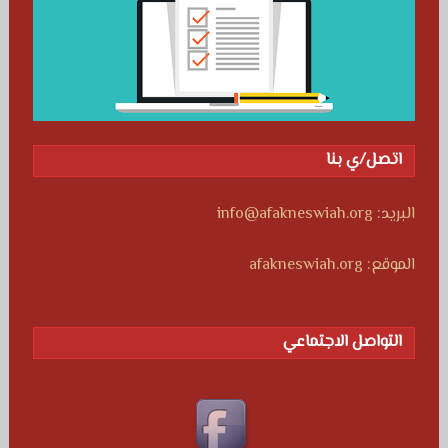
اتصل/ي بنا
البريد: info@afakneswiah.org
الموقع: afakneswiah.org
التواصل الاجتماعي