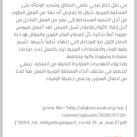
في ظلّ خطر صحي عالمي النطاق وشديد الوطأة على
المنطقة العربية، تحوّل ما يُفترض أنّه عقدٌ من العمل الدؤوب
من أجل التنمية المستدامة إلى عقدٍ من العمل العاجل من
أجل إنقاذ الأرواح وإصلاح سُبل العيش. لقد أشعل فيروس
كورونا أزمةً تذكّرنا بأنّ القطاع العام القويّ والفعّال هو خط
الدفاع الأول ضدّ المخاطر التي تتهدّد نُظماً بأسرها. تتّسع
رقعة الوباء والاقتصادات العربية ترزح بالفعل تحت صراعات
متعدّدة وضغوط مالية متفاقمة.
ولاحتواء التهديدات المتزايدة النابعة من انتشاره، ينبغي
للجميع في مختلف أنحاء المنطقة العربية العمل معاً للحدّ
من انتقال العدوى وخفض حصيلة الوفيات.
[gview file=”http://afakneswiah.org/wp-
content/uploads/2020/07/20-
00114_rer_mitigatingimpact_covid-19_ar_mar27.pdf”]