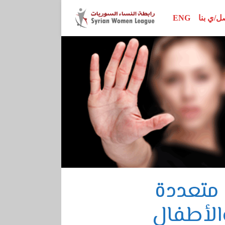
ل/ي بنا
ENG
محور الأبحاث
اتفاقيات وإعلانات
إصدارات الرابطة
محور المناصرة
تقارير ودراسات
نساء رائدات
محور سيداو
أدلة تدريبية
ور القرار 1325
مراجع أخرى
محور الدستور
 متعددة
الأطفال