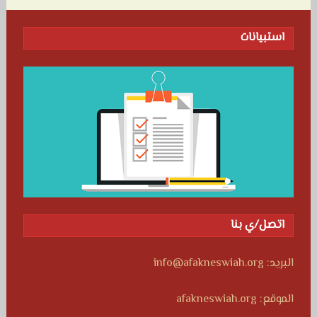
استبيانات
اتصل/ي بنا
البريد: info@afakneswiah.org
الموقع: afakneswiah.org