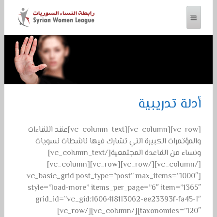
رابطة النساء السوريات
أدلة تدريبية
[vc_row][vc_column][vc_column_text]عقد اللقاءات
والمؤتمرات الكبيرة التي تشارك فيها ناشطات نسويات
ونساء من القاعدة المجتمعية[/vc_column_text]
[/vc_column][/vc_row][vc_row][vc_column]
[vc_basic_grid post_type=”post” max_items=”1000″
style=”load-more” items_per_page=”6″ item=”1365″
grid_id=”vc_gid:1606418113062-ee23393f-fa45-1″
taxonomies=”120″][/vc_column][/vc_row]