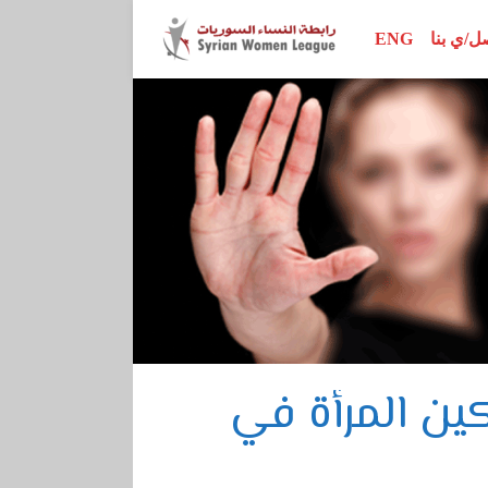
ل/ي بنا
ENG
محور الأبحاث
اتفاقيات وإعلانات
إصدارات الرابطة
محور المناصرة
تقارير ودراسات
نساء رائدات
محور سيداو
أدلة تدريبية
ور القرار 1325
مراجع أخرى
محور الدستور
كين المرأة في