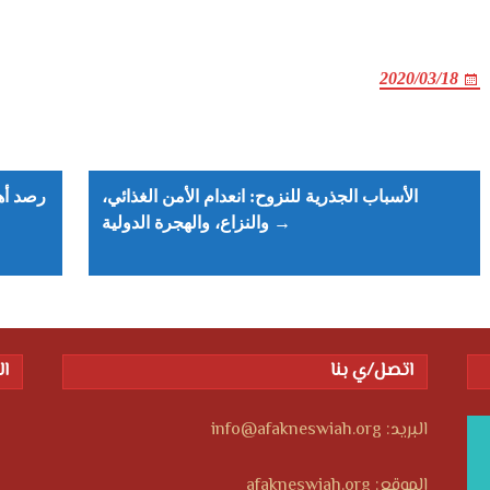
2020/03/18
Post
navigation
الأسباب الجذرية للنزوح: انعدام الأمن الغذائي،
والنزاع، والهجرة الدولية →
اتصل/ي بنا
ال
البريد: info@afakneswiah.org
الموقع: afakneswiah.org