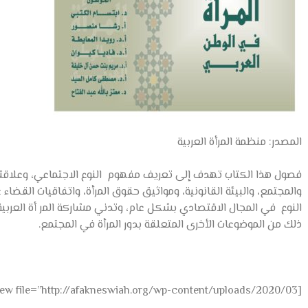
المصدر: منظمة المرأة العربية
فصول هذا الكتاب تهدف إلى تعريف مفهوم النوع الاجتماعي، وعلاقته با
والمجتمع، والبيئة القانونية، ومواثيق حقوق المرأة، واتفاقيات القضاء
النوع في المجال الاقتصادي بشكل عام، وتدني مشاركة المر أة العربية
ذلك من الموضوعات الأخرى المتعلقة بدور المرأة في المجتمع.
[gview file=”http://afakneswiah.org/wp-content/uploads/2020/03/النوع-الاجتماعي-وأبعاد-تمكين-المرأة.pdf”]