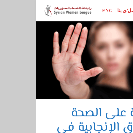
ل/ي بنا
ENG
محور الأبحاث
اتفاقيات وإعلانات
إصدارات الرابطة
محور المناصرة
تقارير ودراسات
نساء رائدات
محور سيداو
أدلة تدريبية
ور القرار 1325
مراجع أخرى
محور الدستور
ة على الصحة
ق الإنجابية في