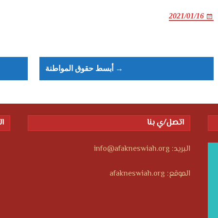
2021/01/16
Post
navigation
أبسط حقوق المواطنة →
اتصل/ي بنا
ال
البريد: info@afakneswiah.org
الموقع: afakneswiah.org