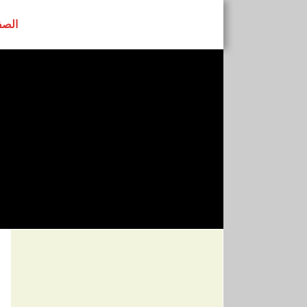
الصف
رابطة النساء ا