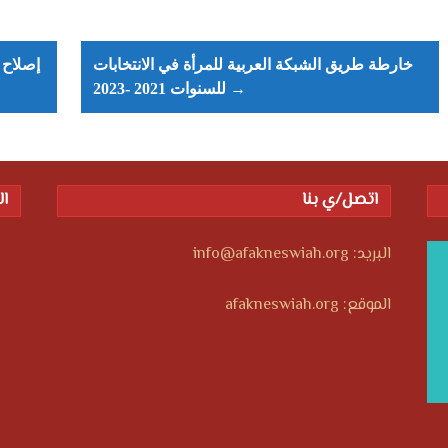
Post
navigation
خارطة طريق الشبكة العربية للمرأة في الانتخابات
← إصلاح
للسنوات 2021 -2023 →
اتصل/ي بنا
ال
البريد: info@afakneswiah.org
الموقع: afakneswiah.org