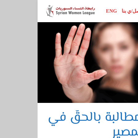
ل/ي بنا
ENG
محور الأبحاث
اتفاقيات وإعلانات
إصدارات الرابطة
محور المناصرة
تقارير ودراسات
نساء رائدات
محور سيداو
أدلة تدريبية
ور القرار 1325
مراجع أخرى
محور الدستور
البة بالحقّ في
مصير