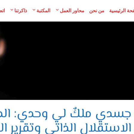
حة الرئيسية
من نحن
محاور العمل
المكتبة
ذاكرتنا
اتص
مح
لسوريات
جسدي ملكٌ لي وحدي: المط
الاستقلال الذاتي وتقرير ال