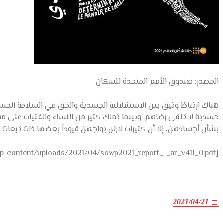
المصدر: صندوق الأمم المتحدة للسكان
هناك ارتباطٌ وثيق بين الاستقلالية الجسدية والحق في السلامة ال
جسدية لا تلقى رضاهم. وبينما تملك كثير من النساء والفتيات على مست
بشأن أجسادهن، إلا أن كثيرات لازلن يواجهن قيوداً بعضها ذات تبعات
[gview file=”http://afakneswiah.org/wp-content/uploads/2021/04/sowp2021_report_-_ar_v411_0.pdf”]
2021/04/21