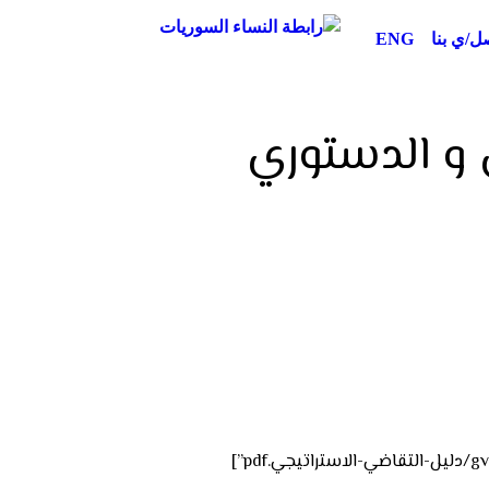
ل/ي بنا
ENG
 و الدستوري