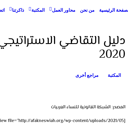
صفحة الرئيسية
من نحن
محاور العمل
المكتبة
ذاكرتنا
اتص
لسوريات
دليل التقاضي الاستراتيجي
2020
المكتبة
مراجع أخرى
المصدر: الشبكة القانونية للنساء العربيات
[gview file=”http://afakneswiah.org/wp-content/uploads/2021/05/دليل-التقاضي-الاستراتيجي.pdf”]