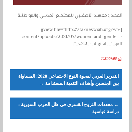
المصدر: معهــد الأصفــري للمجتمــع المدنــي والمواطنــة
[gview file=”http://afakneswiah.org/wp-
content/uploads/2021/07/women_and_gender_-
_v.2.2_-_digital__1_.pdf”]
2021/07/06
Post
التقرير العربي لفجوة النوع الاجتماعي 2020: المساواة
navigation
بين الجنسين وأهداف التنمية المستدامة →
← محددات النزوح القسري في ظل الحرب السورية :
دراسة قياسية