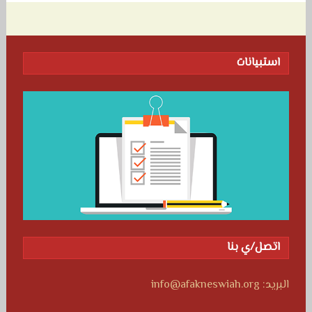
استبيانات
اتصل/ي بنا
البريد: info@afakneswiah.org