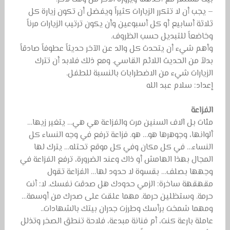
– يجب أن لا تتكرر الزيارات كثيراً ويفضل أن تكون زيارة كل
ثلاثة أسابيع أو كل أسبوعين وأن يكون ترتيب الزيارات مرناً
وخاضعاً للتبديل حسب الظروف.
وأهم شيء أن يتحدث كل والد عن الآخر حديثاً عطوفاً صادقاً
بدلاً من الحديث اللائم القاسي. ومع ذلك فلابد أن تترك
الزيارات شيء من الاضطرابات بالنسبة للطفل.
إعداد: سلام عبد الله
الفزاعة
مئات بل آلاف السنين مرت والفزاعة هي هي… يتغير زيها…
ألوانها، وجوهرها هو… هو. فزاعة ترفع في وجه النساء كل
النساء… في كل مكان وفي كل موقع تحتله… يترك لها
المجال بهذا الهامش أو ذاك وعند الضرورة، ترفع الفزاعة في
وجهها بصلف… بقسوة لا حدود لها… الفزاعة تقول
مقهقهة ساخرة: الزمي حدودك هل صدقت نفسك. لا: أنت
حرمة. وستظلين حرمة. مهما علقت على صدرك من أوسمة…
ومهما شمخت برأسك وطرزت جدران بيتك بالشهادات..
عاملة بارعة كنت، أم فنانة مبدعة، فلاحة تنطق الصخر وتذلل