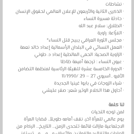
· نشاطات
· الذكرى الثانية والأربعون للإعلان العالمي لحقوق الإنسان
· حادثة مسيرة النساء
· الطلاق: سلام عبد الله
· الفزّاعة: راوية
· مجلس الثورة العراقي يبيح قتل النساء*
· العمل النسائي في البلدان الرأسمالية إعداد خالد نعمة
· الزاوية الصحية: الحمى المالطية إعداد د. طوني
· عيون النساء : ترجمة أميمة ظاظا
· الدورة الخامسة عشرة للهيئة الرئاسية لمنظمة التضامن
الأفرو ـ آسيوي 27 – 29 /11/1990
· شراء الزوجات في بابوا غينيا الجديدة
· أحاول هذا الكلام الوثير شعر: صقر عليشي
لنا كلمة
لمن توجه التحيات
يوم عالمي للمرأة آخر، نقف أمامه طويلاً.. قضايا المرأة
الاجتماعية مازالت قائمة تتحدى الزمن… التاريخ… الركام من
العادات والتقاليد والقوانين والأعراف و… و…. و… تستفز