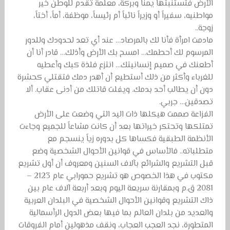
الأرض فتستنبتها يمناً وبركة، معلمة تقدم للوطن خير
مواطنيه، سفيراً أو وزيراً نائباً أم رئيساً، موظفة، أماً، أختاً،
زوجة..
مادمت امرأة فأنا لك بالمرصاد… عند أي تعد لحدودك وللدور
المرسوم لك أحطمك… امسح بك الأرض وأذلك… قادر أنا أن
أطعنك في صميم إنسانيتك… انتزع فلذة كبك وأعطيه
للغرباء وأكثر من ذلك أستطيع أن أهدر دمك فتقتلي كحشرة
دون أن يطالب أحد بدمك. ويفلت قاتلك من أدنى عقاب. ألا
تصدقين… جربي.
الفزاعة صممت هيكلها ذات اليد التي وضعت على الأرض
تمتلكها وتحتكر خيراتها بعد أن كانت مشاعاً للجميع وجاءت
الأنظمة الطبقية فكساها كل بدوره زياً ينسجم مع
متطلباته.. فالأساس في قوانين الأحوال الشخصية وضع
قبل التشريع والشرائع بآلاف السنين ومعروف أن أول تشريع
مكتوب في هذا الخصوص هو تشريع حمورابي عام 2123 –
2081 ق.م وبمقارنة سريعة اليوم وبعد أربعة آلاف عام بين
ذاك التشريع وقوانين الأحوال الشخصية في البلدان العربية
والعديد من بلدان العالم بما فيها بعض الدول الرأسمالية
المتطورة، نجد العجب العجاب، ونقف مذهولين أمام الفروقات