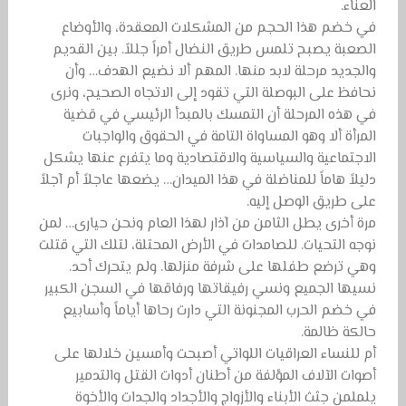
العناء.
في خضم هذا الحجم من المشكلات المعقدة، والأوضاع
الصعبة يصبح تلمس طريق النضال أمراً جللاً. بين القديم
والجديد مرحلة لابد منها. المهم ألا نضيع الهدف… وأن
نحافظ على البوصلة التي تقود إلى الاتجاه الصحيح، ونرى
في هذه المرحلة أن التمسك بالمبدأ الرئيسي في قضية
المرأة ألا وهو المساواة التامة في الحقوق والواجبات
الاجتماعية والسياسية والاقتصادية وما يتفرع عنها يشكل
دليلاً هاماً للمناضلة في هذا الميدان… يضعها عاجلاً أم آجلاً
على طريق الوصل إليه.
مرة أخرى يطل الثامن من آذار لهذا العام ونحن حيارى… لمن
نوجه التحيات. للصامدات في الأرض المحتلة، لتلك التي قتلت
وهي ترضع طفلها على شرفة منزلها. ولم يتحرك أحد.
نسيها الجميع ونسي رفيقاتها ورفاقها في السجن الكبير
في خضم الحرب المجنونة التي دارت رحاها أياماً وأسابيع
حالكة ظالمة.
أم للنساء العراقيات اللواتي أصبحت وأمسين خلالها على
أصوات الآلاف المؤلفة من أطنان أدوات القتل والتدمير
يلملمن جثث الأبناء والأزواج والأجداد والجدات والأخوة