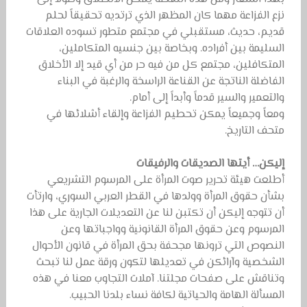
نزع الفزاعة مهما كان المظهر الذي ترتديه تحقيقاً لحلم
قديم، حديث، مستقبلي في مجتمع متطور تسوده العلاقات
السليمة بين أفراده. وبخاصة بين جنسيه المتكاملين،
المتكافلين، مجتمع كل من فيه حر من أي قيد إلا الأخلاق
الفاضلة الناتجة عن القناعة الراسخة والرغبة في البناء
والتعمير والسير قدماً وأبداً إلى أمام.
ومعاً وجميعاً يمكن تحطيم الفزاعة وإلقاء أشلائها في
متحف التاريخ.
إليكن… أيتها الصديقات والرفيقات
أطلعت هيئة تحرير صوت المرأة على المرسوم التشريعي
بشأن حقوق المرأة وولدها في القطر العربي السوري، وارتأت
أن تتوجه إليكن أن تكتبن لنا عن التعديلات الجارية على هذا
المرسوم وعن حقوق المرأة القانونية وواجباتها وعن
النصوص التي ترونها مجحفة بحق المرأة في قانون الأحوال
الشخصية وآرائكن في تعديلها لتكون ورقة عمل لنا تبحث
وتناقش على صفحات مجلتنا. آملات التجاوب معنا في هذه
المسألة الهامة والحياتية لكافة نساء بلدنا الحبيب.