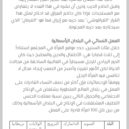
وقبل اندلاع الحرب. ونرى أن نشره في هذا العدد لا يتعارض
مع المستجدات. فإذا كان حاكم العراق قد احتاج لمثل هذا
القرار “القراقوشي” بعد حربه مع إيران فما هو “الفرمان” الذي
سيحتاجه بعد حربه المجنونة.
العمل النسائي في البلدان الرأسمالية
خلال مئات السنين، حدد موقع المرأة في المجتمع استناداً
إلى ثلاث قضايا هي: الأطفال والدين والمطبخ حيث كان
الدور الريادي للرجل مسيطراً في الغالبية الساحقة من مجالات
الحياة لكن الأمور تغيرت وأصبح من الصعب إيجاد مجال لا
تنافس فيه المرأة الرجل.
ووفقاً للإحصائيات فإن أكثر من نصف النساء القادرات على
العمل في بلدان العالم المتطورة يشتغلن في الإنتاج
الاجتماعي والجدول التالي يبين نسبة ممثلات الجنس
اللطيف المشتغلات في الإنتاج في البلدان الرأسمالية وذلك
من بين كل 100 امرأة قادرة على العمل.
البلد
السويد
الدانمارك
النرويج
الولايات
بريطانيا
المتحدة