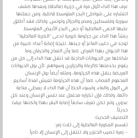
عرف هذا الداء لأول مرة في جزيرة (مالطة) وبعدها كشف
انتشاره على شواطئ البحر المتوسط قاطبة، ومن جملتها
سورية وفلسطين ومصر والجزائر وتونس، ولذلك فقد أطلق
عليها الحمى المالطية أو حمى البحر الأبيض المتوسط.
ينشأ هذا الداء عن جرثومة كروية تدعى “الكرية المالطية”
توجد في حليب الماعز أو جبنها، نتيجة إصابة أعداد كبيرة من
هذا الحيوان بهذا المرض. كما وأن النعاج والخرفان وما
شاكلها من الحيوانات الداجنة قد تنقل هذا الداء إلى كل من
يقوم بخدمتها كالرعاة والجزارين وسواهم، لأن بول الحيوانات
المريضة ينقل هذه الجرثومة، ومثله أيضاً بول الإنسان
المحموم المصاب. كما أن هذه الجرثومة تعيش لمدة أسابيع
في البول والماء. ولسوء الحظ أن هذا الداء لا يعطي مناعة
دائمة، ولذلك فإن تكراره محتمل عند نفس الإنسان وعند كل
عدوى. ولم تكن تعرف سابقاً إصابة البقر بهذا ولكنها عرفت
حديثاً.
التصنيف الحديث:
تقسم المكورة المالطية إلى ثلاث زمر:
– زمرة تصيب الخنزير ولا تنتقل إلى الإنسان إلا نادراً.