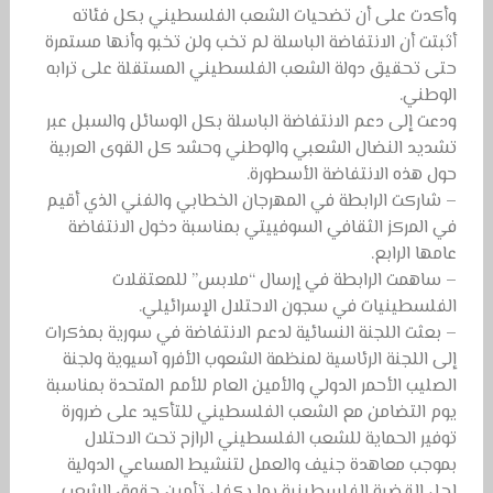
وأكدت على أن تضحيات الشعب الفلسطيني بكل فئاته
أثبتت أن الانتفاضة الباسلة لم تخب ولن تخبو وأنها مستمرة
حتى تحقيق دولة الشعب الفلسطيني المستقلة على ترابه
الوطني.
ودعت إلى دعم الانتفاضة الباسلة بكل الوسائل والسبل عبر
تشديد النضال الشعبي والوطني وحشد كل القوى العربية
حول هذه الانتفاضة الأسطورة.
– شاركت الرابطة في المهرجان الخطابي والفني الذي أقيم
في المركز الثقافي السوفييتي بمناسبة دخول الانتفاضة
عامها الرابع.
– ساهمت الرابطة في إرسال “ملابس” للمعتقلات
الفلسطينيات في سجون الاحتلال الإسرائيلي.
– بعثت اللجنة النسائية لدعم الانتفاضة في سورية بمذكرات
إلى اللجنة الرئاسية لمنظمة الشعوب الأفرو آسيوية ولجنة
الصليب الأحمر الدولي والأمين العام للأمم المتحدة بمناسبة
يوم التضامن مع الشعب الفلسطيني للتأكيد على ضرورة
توفير الحماية للشعب الفلسطيني الرازح تحت الاحتلال
بموجب معاهدة جنيف والعمل لتنشيط المساعي الدولية
لحل القضية الفلسطينية بما يكفل تأمين حقوق الشعب