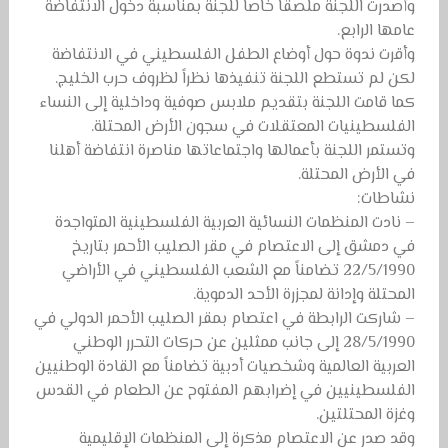
وأصدرت اللجنة ملصقاً خاصاً للجنة بمناسبة دخول الانتفاضة
عامها الرابع.
وأقرت ندوة حول أوضاع الطفل الفلسطيني في الانتفاضة
لكن لم تستطع اللجنة تنفيذها نظراً لظروف حرب الخليج.
كما قامت اللجنة بتقديم ملابس صوفية وداخلية إلى النساء
الفلسطينيات المعتقلات في سجون الأرض المحتلة.
وتستمر اللجنة بأعمالها واجتماعاتها مناصرة انتفاضة أهلنا
في الأرض المحتلة.
نشاطات:
– نادت المنظمات النسائية العربية الفلسطينية المتواجدة
في دمشق إلى الاعتصام في مقر الصليب الأحمر بتاريخ
22/5/1990 تضامناً مع الشعب الفلسطيني في الأراضي
المحتلة وإدانة لمجزرة الأحد الدموية.
– شاركت الرابطة في اعتصام بمقر الصليب الأحمر الدولي في
28/5/1990 إلى جانب ممثلين عن حركات التحرر الوطني
العربية العالمية وشخصيات أدبية تضامناً مع القادة الوطنيين
الفلسطينيين في إضرابهم المفتوح عن الطعام في القدس
وغزة المحتلتين.
وقد صدر عن الاعتصام مذكرة إلى المنظمات الإقليمية