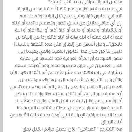
مجلس الثورة العراقي يبيح قتل النساء*
في منتصف شهر آذار من عام 1990 أتحفنا مجلس الثورة
العراقي بقانون قاراقوشي يبيح قتل الزانية وقد جاء فيه:
“إن أي عراقي يقتل عن سابق تصور وتصميم والدته أو ابنته
أو شقيقته أو عمته أو خالته أو ابنة أخيه أو ابنة أخته أو ابنة
عمه أو ابنة عمته أو ابنة هاله أو ابنة خالته إذا كن زانيات لن
يلاحق”… وهل أسهل من إلصاق مثل هذه التهمة بالنساء؟!
يتبين لنا من خلال هذا القانون المعيب والذي يعيدنا إلى
عصور العبودية أن المرأة العراقية تجد نفسها في نهاية
القرن العشرين في عراق قادسية صدام وقد أصبحت سلعة
يتشارك في امتلاكها نحو عشر فئات من أقربائها الذكور: الأب
والأخ وابن الأخ وابن الأخت والخال وابنه والعم وابنه وابن
العمة وابن الخالة.. وبما يعني إخضاع المرأة ووضع حياتها في
أيد عشرات الرجال من أقربائها واستبعادها وإذلالها بشكل
أمر وأقسى من إذلال البغاء مقابل المال، والإيحاء وكأن زنا
القريبات هو المسؤول عن كل مصائب الشعوب العربية بما
فيها الحرب العراقية الإيرانية التي أودت بحياة مئات الألوف من
أبناء العراق.
هذا التشريع “الصدامي” الذي يجعل جرائم القتل بحق