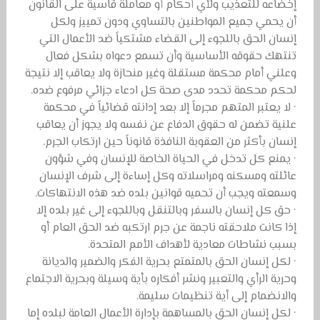
إخضاعه للتعذيب ولأي أحكام أو معاملة قاسية على القانون
أن يحمي جميع المواطنين بالتساوي ودون تمييز ولكل
إنسان الحق باللجوء إلى القضاء مشتكياً ضد الأعمال التي
تنتهك حقوقه الأساسية وأن تسمع دعواه بشكل فعال
وعلني أمام محكمة مستقلة وغير منحازة ولا يعاقب إلا نتيجة
لحكم محكمة تحدد مدى صحة كل ادعاء جزائي مرفوع ضده.
· لا يعتبر المتهم مجرماً إلا بعد إدانته قضائياً في محكمة
علنية تضمن له حقوق الدفاع عن نفسه ولا يجوز أن يعاقب
إنسان بأكثر من العقوبة النافذة قانوناً حين ارتكاب الجرم.
· يمنع كل تدخل في الحياة الخاصة للإنسان وفي شؤون
عائلته ومسكنه ومراسلاته وكل إساءة إلى شرف الإنسان
وسمعته ويجب أن تحميه قوانين بلده ضد هذه الانتهاكات.
· حق كل إنسان بالسفر وبالتنقل وباللجوء إلى غير بلده إلا
إذا كانت ملاحقته ناجمة عن جرم ارتكبه ضد الحق العام أو
بسبب نشاطات معادية لأهداف الأمم المتحدة.
· لكل إنسان الحق بالمتمتع بحرية الفكر والضمير والديانة
وحرية الرأي والتعبير ونشر أفكاره بأية وسيلة وبحرية الاجتماع
والانضمام إلى أية تنظيمات سليمة.
· لكل إنسان الحق بالمساهمة بإدارة الأعمال العامة لبلده إما