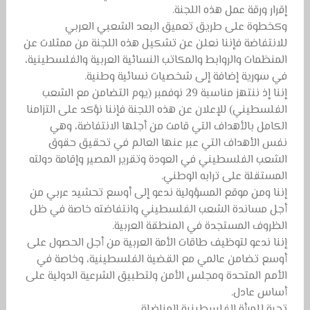
إقرار ورقة عمل هذه اللجنة.
وكخطوة على طريق تعميق البعد الشعبي العربي
للانتفاضة فإننا نعلن عن تشكيل هذه اللجنة من ممثلات عن
المنظمات والروابط والمكاتب النسائية العربية والفلسطينية،
في سورية إضافة إلى شخصيات نسائية وطنية.
إننا إذ ننتهز مناسبة 29 نوفمبر (يوم التضامن مع الشعب
الفلسطيني) للإعلان عن هذه اللجنة فإننا نؤكد على التزامنا
الكامل بالأهداف التي قامت من أجلها الانتفاضة، وهي
نفس الأهداف التي عبر عنها العالم في تحقيق حقوق
الشعب الفلسطيني في العودة وتقرير المصير وإقامة دولته
المستقلة على ترابه الوطني.
إننا ومن موقع المسؤولية ندعو إلى أوسع تحشيد عربي من
أجل مساندة الشعب الفلسطيني وانتفاضته خاصة في ظل
الظروف المستجدة في المنطقة العربية.
إننا ندعو لتوظيف طاقات الأمة العربية من أجل الحصول على
أوسع تضامن عالمي مع القضية الفلسطينية، وخاصة في
الأمم المتحدة ومجلس الأمن ولتطبيق الشرعية الدولية على
أساس عادل.
تحية للمرأة الفلسطينية المناضلة