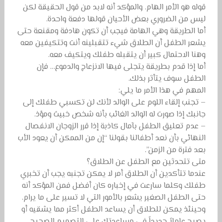
قوله هو الأمر الهام. والمؤكد أنه لابد من قول الحقيقة لكن
ليس من الضروري بعض الأحيان قولها دفعة واحدة.
أما الطريقة وهي الهامة فيجب أن تكون هادفة ومقنعة حتى
يشعر الطفل أن الطلاق شيء تتقبلينه أنت وتتكيفين معه
وهنا الاحتمال كبير أن يتقبله طفلك ويتكيف معه.
أما إذا قدم بطريقة يتجلى فيها الانزعاج والدموع… فإن
الطفل سوف يتأثر بذلك.
المهم في هذا الأمر ما يلي:
– تجنب إلقاء اللوم على الوالد لأنك لن تكسبي طفلك إلى
جانبك إذا صورت له الوالد الغائب بأنه شخص خبيث ومؤذ.
– عدم تعليق الطفل بآمال كاذبة إذا قرر الزوجان الانفصال
النهائي بأن نعد أطفالنا بقولنا “إن من الممكن أن يعود الأب
بعد فترة من الزمن”.
متى تتحدثين مع الطفل عن الطلاق؟
عندما تتأكدين أن الطلاق أمر لا يمكن تجنبه يجب أن تخبري
طفلك وكلما سارعت في إخباره كان أفضل فمن المؤكد أنه
حتى الطفل الصغير يشعر بالأمور التي لا تسير على ما يرام.
وحينئذ يمكن للطلاق أن يساعد الطفل أكثر مما يشقيه أو
يصبح عاملاً جديداً في مساعدتك على التصميم الصحيح