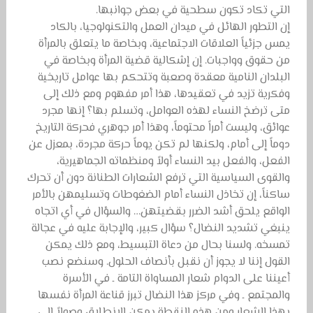
التي تكاد تكون سطحية في بعض جوانبها.
إن التطور الهائل في ميدان العمل والتكنولوجيا، بالكاد
يمس جزئياً العلاقات الاجتماعية، وبخاصة ما يتعلق بالمرأة
من حقوق وواجبات. إن إشكالية قضية المرأة وبخاصة في
البلدان النامية معقدة وصعبة وتتحكم بها عوامل تاريخية
وفكرية تزيد في تعقيدها، هذا أمر مفهوم ومع ذلك إلى
متى ترضخ النساء لهذه العوامل، وتسلم بها؟ إنها مجرد
عوائق، وليست أمراً محتوماً، وهذا أمر جوهري فحركة التاريخ
دوماً إلى أمام، ولكنها لم تكن يوماً حركة مجردة، بمعزل عن
الفعل، والفعل بيد النساء أولاً ومنظماته الجماهيرية،
والقوى السياسية التي ترفع الشعارات الطنانة دون أن تحرك
ساكناً، إن تخاذل النساء أمام الضغوطات وتسليمهن بالأمر
الواقع يلحق أشد الضرر بقضيتهن… والسؤال في أي اتجاه
ينبغي تشديد النضال؟ سؤال كبير، والإجابة عليه في عجالة
تمسخه. ولسنا بحال من دعاة التبسيط، ومع ذلك يمكن
القول إننا لا يجوز أن نقبل بأنصاف الحلول. وسنضع نصب
أعيننا على الدوام شعار المساواة التامة ـ في الأسرة
والمجتمع ـ وفي مركز هذا النضال تبرز قناعة المرأة نفسها
بهذا الشعار ومن هذه النقطة يمكن الانطلاق وصولاً إلى