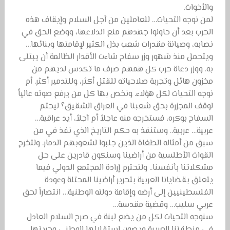
والأخوات.
لمن نوجه التحيات… للعاملين من أجل السلام وإيقاف هذه
الحرب بعد أن حاولوا جهدهم منع اندلاعها، ووضع الحق في
نصابه، وصيانة مقدرات شعب بذل الكثير لإقامتها وبنائها…
ويتحمل منذ شهور وزر سفاح شاءت الأقدار الظالمة أن يبتلى
به. ووزر دعاة حرب كل همهم صرف ما تكدس لديهم من
مخزون هائل وتجربة صلاحياته للقتل أكثر، وللتدمير أكثر. أم
نوجه التحيات لكل هؤلاء. ونخص بها كل من يرفع صوته عالياً
لوقف المجزرة بحق شعبنا في العراق الشقيق؟ ليحتم
السفاح بوكره، فستخرجه منه عاجلاً أم آجلاً، أيد عراقية…
عربية… عربية.. وستنفذ به حكم التاريخ الذي نفذ في من
سبق من أمثاله الطغاة الذين جلبوا لشعوبهم الدمار. ولتخرج
القوات الأطلسية من أراضينا وسنكون قادرين على حل
مشكلاتنا بأنفسنا.. ولتحترم إرادة المجتمع الدولي فيما
يتعلق بقضايانا العربية بتحرير أراضينا المحتلة وعودة
الفلسطينيين إلى أرضه وإقامة دولته الوطنية… انتصاراً لحق
عربي سليب… وقضية مقدسة…
سنوجه التحيات لكل من يضع لبنة في صرح السلام العادل
في منطقتنا العربية ويصون استقلالها الوطني وحريتها