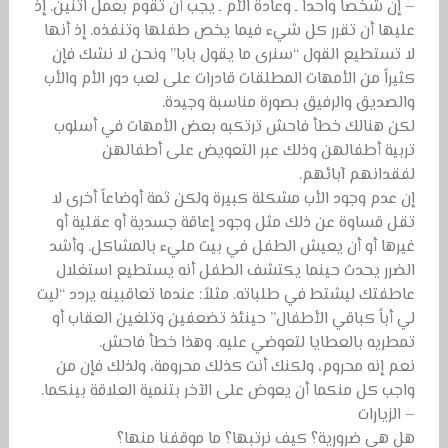
– إن شخصاً واحداً ـ وعادة الأم ـ يجب أن تقوم بعمل اثنين. إذ
عليها أن تقرر كل شيء فيما يخص طفلها وتنفذه. إذ أنها
لا تستطيع القول “سنرى ما يقول بابا” ونحن لا نشك فإن
كثيراً من الأمهات المطلقات قادرات على لعب دور الأم والأب
والصديق والرفيق بصورة مناسبة وجيدة.
لكن هنالك خطأ فاحش ترتكبه بعض الأمهات في أسلوب
تربية أطفالهن وذلك عبر التعويض على أطفالهن
لفقدانهم آبائهم.
إن عدم وجود الأب مشكلة كبيرة ولكن ثمة أوضاعاً أخرى لا
تقل قساوة عن ذلك مثل وجود إعاقة جسدية أو عقلية أو
غيرها أو أن يعيش الطفل في بيت مليء بالمشاكل. وأشد
الضرر يحدث حينما يكتشف الطفل أنه يستطيع استغلال
عاطفتك ليشتط في طلباته. مثلاً: عندما تعاقبينه يردد “ليت
لي أباً كباقي الأطفال” حينئذ تضعفين وتلغين العقاب أو
تمطريه بالعطايا لتعوضي عليه. وهذا خطأ فاحش.
نعم إنه محروم، ولكنك أنت كذلك محرومة، ولذلك فإن من
واجب كل منكما أن يعوض على الآخر بتنمية العلاقة بينكما.
– الزيارات
هل هي ضرورية؟ كيف نرتبها؟ ما موقفنا منها؟