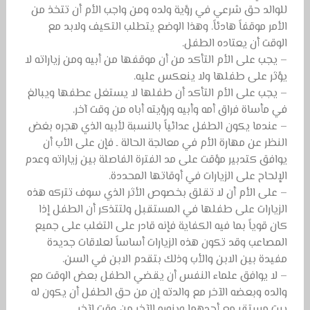
للوالد حق شرعي في رؤية ولده ومن واجب الأم أن تتخذ من
الأمر موقفاً هادئاً. وهذا الوضع يتطلب التكيف ولابد مع
الوقت أن يعتاده الطفل.
– يجب على الأم التأكد من أن موقفها من أبيه ومن زياراته لا
يؤثر على طفلها ولا ينعكس عليه.
– يجب على الأم التأكد أن طفلها لا يستغل عطفها ويبالغ
في مأساة فراق أمه وأبيه ورؤيته أباه من وقت آخر.
– عندما يكون الطفل عدائياً بالنسبة لأبيه الذي هجره بغض
النظر عن مهارة الأم في معالجة الحالة ـ فإن على الأب أن
يوافق كتدبير مؤقت على مد الفترة الفاصلة بين زياراته وعدم
الإلحاح على الزيارات في أوقاتها المحددة.
– على الأم أن لا تقلق بخصوص الأثر الذي سوف تتركه هذه
الزيارات على طفلها في المستقبل ولتتذكر أن الطفل إذا
كان قوياً بما فيه الكفاية فإنه قادر على التغلب على جميع
المصاعب وقد تكون هذه الزيارات أساساً لعلاقات جديدة
مفيدة بين الابن والأب وذلك بتقدم الابن في السن.
– لا يوافق علماء النفس أن يقضي الطفل بعض الوقت مع
والده وبعضه الآخر مع والدته إن من حق الطفل أن يكون له
بيت مستقر مع أحدهما ويزوره الآخر من وقت لآخر.