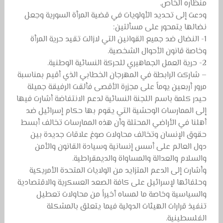
منظاره الخاص.
ودعت إلى تحديد الأولويات في قضية المرأة السورية وجعل
نضالها يتمحور على مسألتين:
1- النضال ضد جميع القوانين التي لازالت تقيد حرية المرأة
وخاصة قانون الأحوال الشخصية.
2- حرية العمل الجماهيري للحركة النسائية الوطنية.
– شاركت الرابطة في المهرجان الخطابي الذي أقيم بمناسبة
مرور أربعين يوماً على مجزرة الأقصى فألقت الرفيقة جميلة
حيدر كلمة باسم اللجنة النسائية لدعم الانتفاضة أشارت فيها
إلى الممارسات الوحشية التي يقوم بها حكام إسرائيل ضد
أهلنا في الأراضي المحتلة وأن هذه الممارسات تخالف أبسط
حقوق الإنسان وتخالف محاولات صوغ علاقات جديدة بين
دول العالم على أسس إنسانية وسيادة القانون والأمن
والسلام والعدالة والمساواة والديمقراطية.
وأشارت إلى الدعم المتزايد من الولايات المتحدة الأمريكية
وحلفائها لإسرائيل على كافة الصعد العسكرية والاقتصادية
والسياسية وخاصة ما لمساه أخيراً من محاولات تعطيل
تنفيذ قرارات الهيئات الدولية فيما يتعلق بالمشكلة
الفلسطينية.