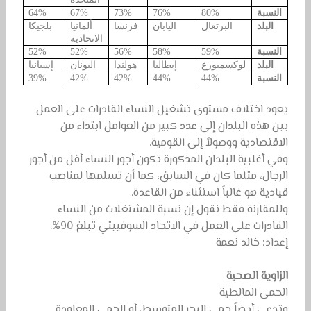
النسبة
80%
76%
73%
67%
64%
البلد
البرتغال
اليابان
فرنسا
ألمانيا
بلجيكا
الاتحادية
النسبة
59%
58%
56%
52%
52%
البلد
لوكسمبورغ
إيطاليا
هولندا
اليونان
إسبانيا
النسبة
44%
44%
42%
42%
39%
يعود اختلاف مستوى تشغيل النساء القادرات على العمل
بين هذه البلدان إلى عدد كبير من العوامل ابتداء من
الاقتصادية ووصولاً إلى القومية.
وفي أغلبية البلدان المذكورة تكون أجور النساء أقل من أجور
الرجال، مثلما كان في السابق، كما أن تسلمها لمناصب
قيادية هو غالباً استثناء من القاعدة.
وللمقارنة فقط نقول إن نسبة المشتغلات من النساء
القادرات على العمل في الاتحاد السوفييتي تبلغ 90%.
إعداد: خالد نعمة
الزاوية الصحية
الحمى المالطية
وتدعى أيضاً حمى البحر المتوسط، أو الحمى المعاودة.