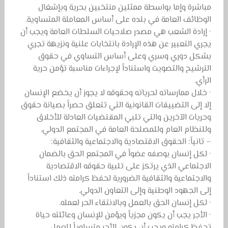
مباشرة وإما بواسطة ممثلين منتخبين بحرية وبإشغال
الوظائف العامة في بلده على أساس المعاملة المتساوية.
· إرادة الشعب هي مصدر صلاحيات السلطات العامة ويجب أن
يجري التعبير عن هذه الإرادة بانتخابات علنية ونزيهة تجري
بشكل دوري وسري وعلى أساس التساوي في حقوق
الترشيح والتصويت واستناداً لإجراءات مناسبة تؤمن حرية
الرأي.
· خلال ممارساته لحرياته وحقوقه لا يجوز أن يخضع الإنسان
إلا إلى التضييقات القانونية التي تتعلق حصراً بصيانة حقوق
وحريات الآخرين والتي تلبي المقتضيات العادلة للأخلاق
وللنظام العام وللمصلحة العامة في المجتمع الدولي.
– ثانياً: الحقوق الاقتصادية والاجتماعية والثقافية:
· لكل إنسان بوصفه عضواً في المجتمع الحق بالضمان
الاجتماعي الذي يرتكز على تلبية حقوقه الاقتصادية
والاجتماعية والثقافية الضرورية لحفظ كرامته ذلك استناداً
إلى الجهود الوطنية وإلى التعاون الدولي.
· لكل إنسان الحق بالعمل وبالانتقاء الحر لعمله.
· الأجر يجب أن يكون مجزياً ويؤمن للإنسان وعائلته حياة
تحفظ كرامته ويجب أن يكون الأجر متساوياً للعمل