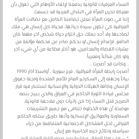
النساء العرقيات قانونية يدفعنا لإلقاء الأوهام التي تقول بأن
معركة تحرير المرأة في البلدان العربية قد حسمت.
إننا في صوت المرأة نعلن تضامننا الكامل مع نضالات المرأة
العراقية كي تكون سيدة حياتها، فحياة كل إنسان هي ملك
لصاحبها ولا أحد يملك حق انتزاع حياة شخص آخر مهما كان
الدافع. فإعدام إنسان لو بحكم صادر عن محكمة مؤلفة من
عشرات القضاة والمحامين، هو أكثر فظاعة من أي شيء آخر
ولو كان شائناً ومعيباً.
.. وكانت قد أصدرت ..
أصدرت رابطة المرأة العراقية ـ فرع سورية ـ أواسط آذار 1990
بياناً وجهته إلى السكرتير العام للأمم المتحدة ولجنة حقوق
الإنسان وكافة الهيئات الدولية والإنسانية تستنكر فيه قرار
مجلس قيادة الثورة الحاكم في العراق والذي يبيح بنصه
الصريح قتل النساء إذا كن زانيات دون ملاحقة قانونية،
موضحة أن هذه الخطوة تتنافى مع جميع التشريعات
السماوية والمواثيق الإنسانية وأنها طريق سلكه الحاكم
العراقي لحل المشاكل الاجتماعية المتفاقمة من جراء
سياسته ونتائج حربه الخاسرة مع إيران.
* – كتب هذا المقال مباشرة بعد صدور القرار المشار إليه،