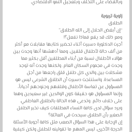
وبالقضاء على التخلف وبتعجيل النمو الاقتصادي.
زاوية تربوية
الطلاق
“إن أبغض الحلال إلى الله الطلاق”
ومع ذلك قد يقع فماذا نفعل؟!
أجرت الدكتورة دسبرت أثناء تحضير كتابها مقابلات مع أكثر
من ألف حالة لأطفال قلقين، ومما أدهشها أنها وجدت بين
هؤلاء الأطفال نسبة من أبناء المطلقين أقل بكثير مما
وجدت في مجموع السكان العام. ولكنها وجدت أنه توجد
مشكلات بين والدي كل طفل قلق راجعها من أجل
المساعدة. واستنتجت دسبرت أن الطلاق الشرعي ليس هو
المسؤول عن تعاسة الأطفال وقلقهم وجنوحهم أحياناً،
وإنما المسؤول هو حقيقة كون الوالدين غير سعيدين وهما
على خلاف دائم. وتدعى هذه الحالة بالطلاق العاطفي.
ويرد سؤال لدى كافة النساء المطلقات كيف نخبر الطفل
الصغير بأن الطلاق سيحدث في العائلة؟
إن الإجابة على هذا السؤال الصعب مثل كافة أجوبة الأسئلة
الحرجة الأخرى، ليس المهم ما تقولينه للطفل ولكن كيفية