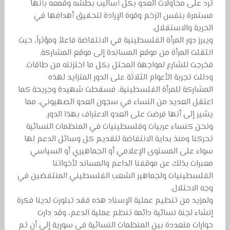
ترد على محاولات العدو بكل أساليب بطشه وقمعه بأنها
مستمرة بنفس الزخم وقوة الإرادة لتحقيق أهدافها في
الحرية والاستقلال.
ويبرز دور المرأة الفلسطينية في الانتفاضة فاعلاً ومؤثراً، حيث
انتقلت المرأة من موقع المساندة إلى موقع المشاركة.
فخرجت للشارع لمواجهة المحتل بكل ما اختزنته من طاقات.
ودللت تجربة الأعوام الثلاثة على الدور المتزايد لهذه
المشاركة للمرأة الفلسطينية، فسقطت شهيدة وجريحة كما
اعتقل العديد من النساء في سجون العدو الصهيوني، مما
يشير إلى أنها فرضت على العدو الاعتراف بهذا الدور.
ونحن كنساء عربيات وفلسطينيات في المنظمات النسائية
تحركنا ومنذ بداية الانتفاضة لتقديم كل وسائل الدعم لها
سواء على المستوى الإعلامي أو الجماهيري أو السياسي
معبرات بذلك عن موقفنا الداعم والمساند لأخواتنا
الفلسطينيات ولجماهير الشعب الفلسطيني المنتفضين في
وجه الاحتلال.
ولمزيد من تنظيم عملية الإسناد هذه فقد تبلورت لدينا فكرة
إنشاء لجنة نسائية دائمة تنظم عملية الدعم، وقد دارت
حوارات متعددة بين المنظمات النسائية في سورية إلى أن تم