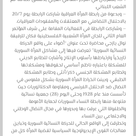
الشعب اللبناني.
– وبدعوة من رابطة المرأة العراقية شاركت الرابطة يوم 20/7
بالاحتفال التضامني مع المعتقلات والمفقودات العراقيات.
– وشاركت الرابطة في الفعاليات المقامة على شرف المؤتمر
العام الثاني للجان المرأة الشعبية الفلسطينية فكان للرفيقة
نوال يازجي محاضرة تحت عنوان “أضواء على واقع الحركة
النسائية السورية” تعرضت فيها إلى مشاكل المرأة السورية
تاريخياً وارتباطها بأسلوب الإنتاج وأشارت للطابع الديني
للمشكلة باعتباره ناظم أساسي لحقوقها ومشكلاتها
ولطابع المشكلة الجنسي ذكر/أنثى وطابع المشكلة
الطبقي. وبينت انخراط المرأة السورية بشكل ملموس في
النضال ضد الاحتلال الفرنسي ومقاومة الدكتاتوريات حيث
تأسست منذ عام 1928 وحتى اليوم (28) جمعية نسائية
متنوعة منها رابطة النساء السوريات لحماية الأمومة
والطفولة التي عرفت بها وبدورها في مجال النضال الوطني
والاجتماعي بين النساء.
وتطرقت إلى الواقع الحالي للحركة النسائية السورية وتباين
معالجات القوى الإيديولوجية السياسية لقضية المرأة كل من