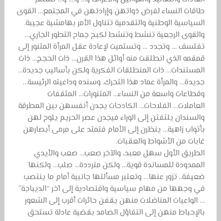
طاقات النساء لفرض ذواتهن وإرادتهن في المجتمع… القوى
السياسية الوطنية والتقدمية تتناول الأمر بهامشية عجيبة.
والقوى الرجعية تنشط وتنشط لكبح جماح التطور الجاري…
تفلسف … وتجدد … وتستميت لإعادة عقل المرأة المتنور إلى
قمقمه الذي انطلقت منه أوائل هذا القرن… ذات الحجج… ذات
المستندات… ذات المنطلقات الفكرية ولكن بأساليب جديدة…
جديدة… والمرأة عماد هذا التحرك. وسنده وداعيته الرئيسة…
وقطاعات واسعة من النساء… المتنورات… المثقفات
العاملات… الفلاحات… الكادحات يجدن أنفسهن بين المطرقة
والسندان يلتفتن إلى الوراء فيجدن عصر الحريم يلوح لهن
بأثواب زاهية… ينظرن إلى الأمام فتمتد على مرمى أبصارهن
غابات من الأشواط والعقبات.
الطريق الأول سهل معبد، والآخر صعب… صعب والأيدي
الممدودة للمساندة قوية… ولكن مترددة… صلب… ولكنها
ضعيفة.. تزور عنها… وتعتبر مسألتها جانبية أمام ما ينتصب
في وجهها من مهام سياسية واقتصادية إلى آخر “الديباجة”
… الواعيات المناضلات منهن يقفن حائرات أقرب إلى الشعور
بالإحباط منهن إلى التفاؤل الصامد بقضية عادلة تستحق