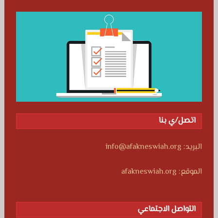
اتصل/ي بنا
البريد: info@afakneswiah.org
الموقع: afakneswiah.org
التواصل الاجتماعي