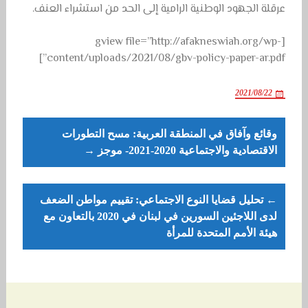
عرقلة الجهود الوطنية الرامية إلى الحد من استشراء العنف.
[gview file=”http://afakneswiah.org/wp-
content/uploads/2021/08/gbv-policy-paper-ar.pdf”]
2021/08/22
Post
وقائع وآفاق في المنطقة العربية: مسح التطورات
navigation
الاقتصادية والاجتماعية 2020-2021- موجز →
← تحليل قضايا النوع الاجتماعي: تقييم مواطن الضعف
لدى اللاجئين السورين في لبنان في 2020 بالتعاون مع
هيئة الأمم المتحدة للمرأة