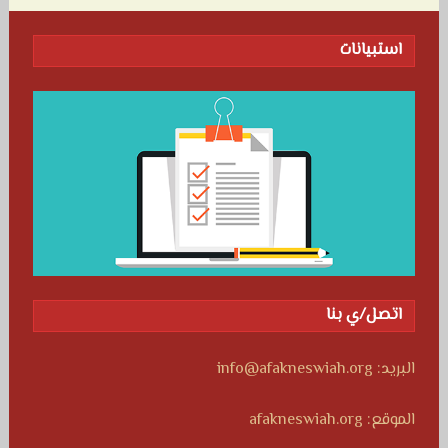
استبيانات
اتصل/ي بنا
البريد: info@afakneswiah.org
الموقع: afakneswiah.org