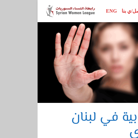
ل/ي بنا
ENG
محور الأبحاث
اتفاقيات وإعلانات
إصدارات الرابطة
محور المناصرة
تقارير ودراسات
نساء رائدات
محور سيداو
أدلة تدريبية
ور القرار 1325
مراجع أخرى
محور الدستور
ابية في لبنان