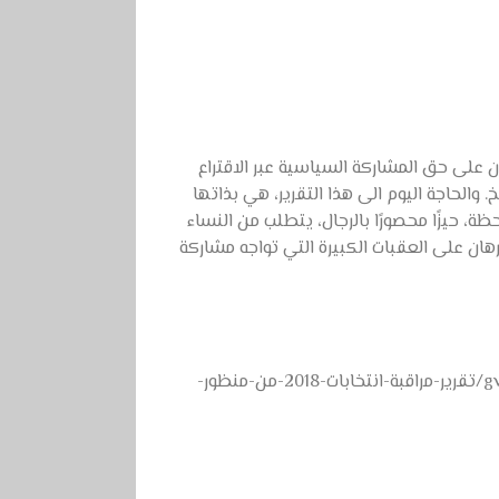
ن على حق المشاركة السياسية عبر الاقتراع
 التاريخ. والحاجة اليوم الى هذا التقرير، هي بذاتها
ظة، حيزًا محصورًا بالرجال، يتطلب من النساء
هان على العقبات الكبيرة التي تواجه مشاركة
[gview file=”http://afakneswiah.org/wp-content/uploads/2019/12/تقرير-مراقبة-انتخابات-2018-من-منظور-