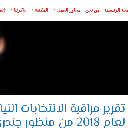
حة الرئيسية
من نحن
محاور العمل
المكتبة
ذاكرتنا
اتص
مح
لسوريات
تقرير مراقبة الانتخابات الني
لعام 2018 من منظور جندري