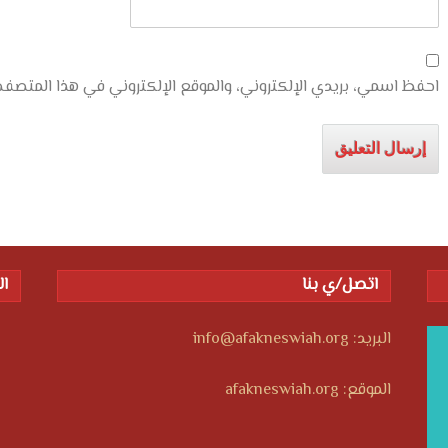
احفظ اسمي، بريدي الإلكتروني، والموقع الإلكتروني في هذا المتصفح
اتصل/ي بنا
ال
البريد: info@afakneswiah.org
الموقع: afakneswiah.org