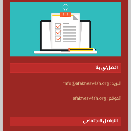
اتصل/ي بنا
البريد: info@afakneswiah.org
الموقع: afakneswiah.org
التواصل الاجتماعي