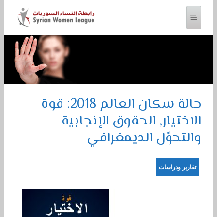
رابطة النساء السوريات
حالة سكان العالم 2018: قوة
الاختيار, الحقوق الإنجابية
والتحوّل الديمغرافي
تقارير ودراسات