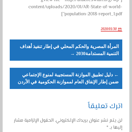
[gview file=”http://afakneswiah.org/wp-
content/uploads/2020/01/AR-State-of-world-
population-2018-report_1.pdf”]
2020/01/30
Post
المرأة المصرية والحكم المحلي في إطار تنفيذ أهداف
navigation
التنمية المستدامة2030 →
← دليل تطبيق الموازنة المستجيبة لمنوع الإجتماعي
ضمن إطار الإنفاق العام لمموازنة الحكومية في الأردن
اترك تعليقاً
لن يتم نشر عنوان بريدك الإلكتروني.
الحقول الإلزامية مشار
إليها بـ
*