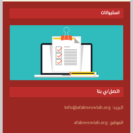
استبيانات
اتصل/ي بنا
البريد: info@afakneswiah.org
الموقع: afakneswiah.org