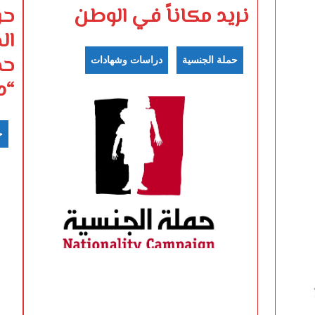
نريد مكاناً في الوطن
حق
ال
حم
حملة الجنسية
دراسات وشهادات
“د
ح