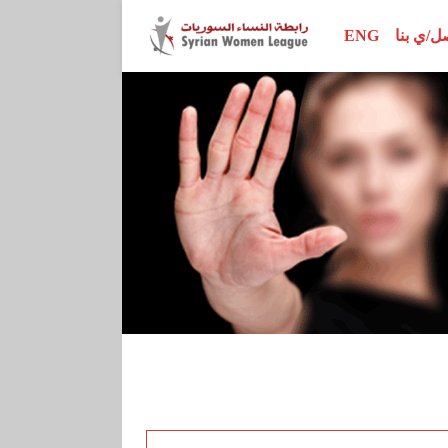
ل/ي بنا
ENG
محور الأبحاث
اتفاقيات وإعلانات
إصدارات الرابطة
محور المناصرة
تقارير ودراسات
نساء رائدات
محور سيداو
أدلة تدريبية
ور القرار 1325
مراجع أخرى
محور الدستور