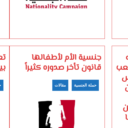
جنسية الأم لأطفالها
تع
عب
قانون تأخر صدوره كثيراً
بي
س
حملة الجنسية
مقالات
ح
ن